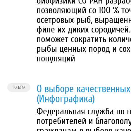
биофизики СО РАН разраб
позволяющий со 100 % то
осетровых рыб, выращенн
филе их диких сородичей.
поможет сократить колич
рыбы ценных пород и сох
популяций
О выборе качественных
10.12.19
(Инфографика)
Федеральная служба по н
потребителей и благопол
гражданам в выборе кач