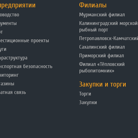
предприятии
Филиалы
оводство
Мурманский филиал
кументы
Калининградский морской
рыбный порт
от
Петропавловск-Камчатски
естиционные проекты
Сахалинский филиал
уги
Приморский филиал
раструктура
Филиал «Тёпловский
нспортная безопасность
рыбопитомник»
ниторинг
Закупки и торги
газины
атная связь
Торги
Закупки