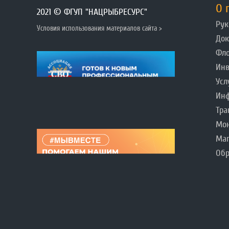
О 
2021 © ФГУП "НАЦРЫБРЕСУРС"
Рук
Условия использования материалов сайта >
До
Фл
Инв
Усл
Инф
Тра
Мо
Ма
Обр