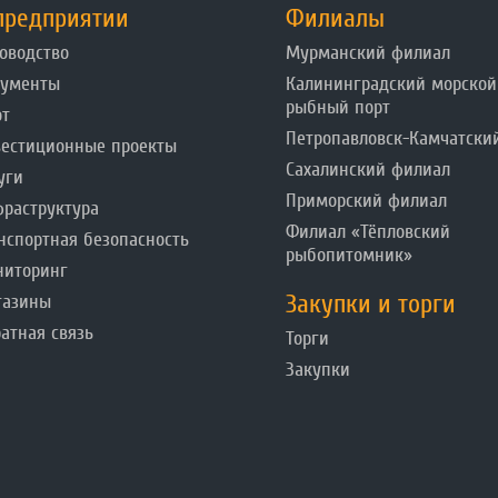
предприятии
Филиалы
оводство
Мурманский филиал
кументы
Калининградский морской
рыбный порт
от
Петропавловск-Камчатски
естиционные проекты
Сахалинский филиал
уги
Приморский филиал
раструктура
Филиал «Тёпловский
нспортная безопасность
рыбопитомник»
ниторинг
Закупки и торги
газины
атная связь
Торги
Закупки