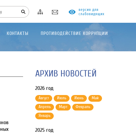
версия для
слабовидящих
КОНТАКТЫ
ПРОТИВОДЕЙСТВИЕ КОРРУПЦИИ
АРХИВ НОВОСТЕЙ
2026 год
Август
Июль
Июнь
Май
Апрель
Март
Февраль
Январь
инов
рных
2025 год