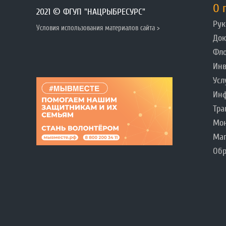
О 
2021 © ФГУП "НАЦРЫБРЕСУРС"
Рук
Условия использования материалов сайта >
До
Фл
Инв
Усл
Инф
Тра
Мо
Ма
Обр