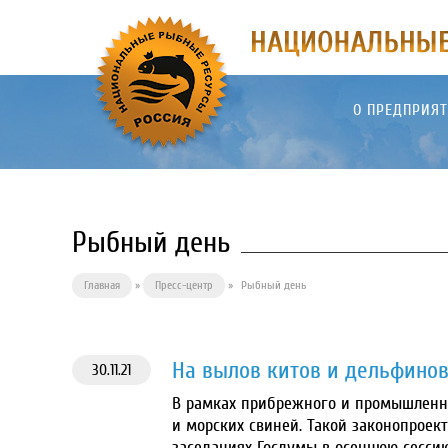
О ПРЕДПРИЯ
Рыбный день
Главная
»
Пресс-центр
»
Рыбный день
На вылов китов и дельфинов
30.11.21
В рамках прибрежного и промышленно
и морских свиней. Такой законопроек
заседаниях Госдумы в осеннюю сессию