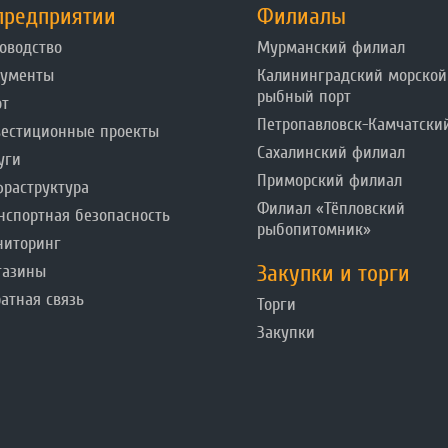
предприятии
Филиалы
оводство
Мурманский филиал
кументы
Калининградский морской
рыбный порт
от
Петропавловск-Камчатски
естиционные проекты
Сахалинский филиал
уги
Приморский филиал
раструктура
Филиал «Тёпловский
нспортная безопасность
рыбопитомник»
ниторинг
Закупки и торги
газины
атная связь
Торги
Закупки