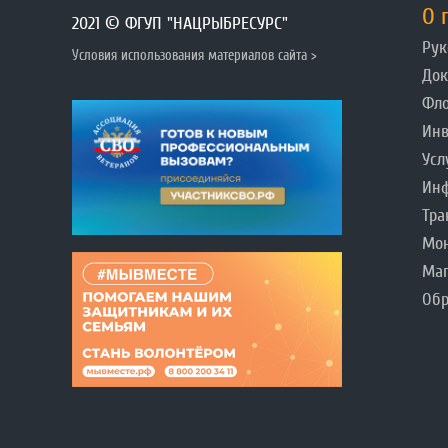
О 
2021 © ФГУП "НАЦРЫБРЕСУРС"
Рук
Условия использования материалов сайта >
До
Фл
Инв
Усл
Инф
Тра
Мо
Ма
Обр