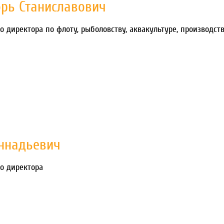
орь Станиславович
о директора по флоту, рыболовству, аквакультуре, производс
еннадьевич
го директора