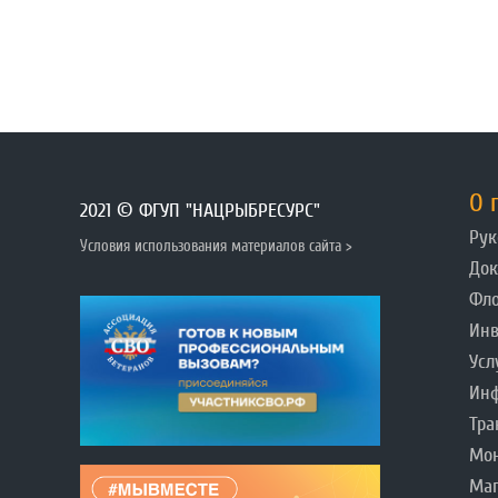
О 
2021 © ФГУП "НАЦРЫБРЕСУРС"
Рук
Условия использования материалов сайта >
До
Фл
Инв
Усл
Инф
Тра
Мо
Ма