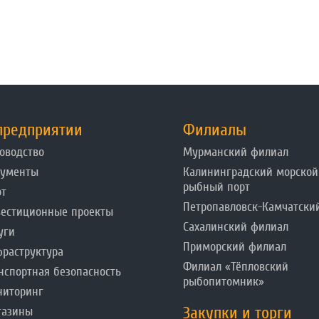
предприятии
Филиалы
оводство
Мурманский филиал
кументы
Калининградский морской
рыбный порт
от
Петропавловск-Камчатски
естиционные проекты
Сахалинский филиал
уги
Приморский филиал
раструктура
Филиал «Тёпловский
нспортная безопасность
рыбопитомник»
ниторинг
Закупки и торги
газины