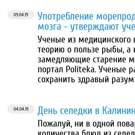
Употребление морепрод
09.04.19
мозга - утверждают уч
Ученые из медицинского 
теорию о пользе рыбы, а 
замедляющие старение мо
портал Politeka. Ученые 
сохранить здравый разум
День селедки в Калини
04.04.19
Пожалуй, ни в одной пова
количества блюд из селед