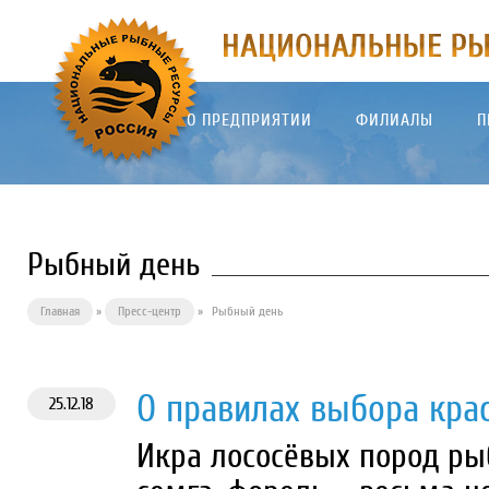
О ПРЕДПРИЯТИИ
ФИЛИАЛЫ
П
Рыбный день
Главная
»
Пресс-центр
»
Рыбный день
О правилах выбора кра
25.12.18
Икра лососёвых пород рыб,