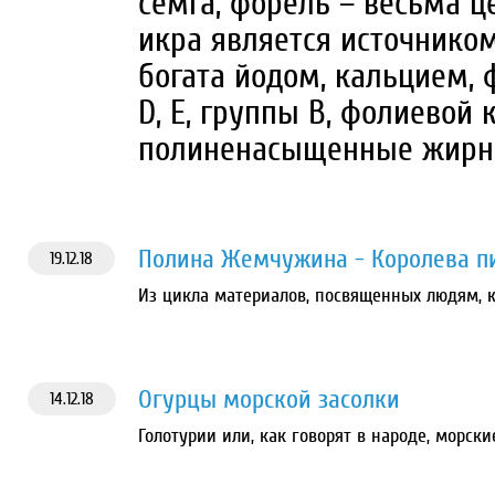
семга, форель – весьма 
икра является источнико
богата йодом, кальцием,
D, Е, группы В, фолиевой 
полиненасыщенные жирны
Полина Жемчужина - Королева п
19.12.18
Из цикла материалов, посвященных людям, 
Огурцы морской засолки
14.12.18
Голотурии или, как говорят в народе, морс