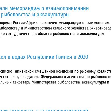
сали меморандум о взаимопонимании
и рыболовства и аквакультуры
 форума Россия-Африка заключен меморандум о взаимопоним
боловству и Министерством сельского хозяйства, животново
 о сотрудничестве в области рыболовства и аквакультуры
ел в водах Республики Гвинея в 2020
ссийско-Гвинейской смешанной комиссии по рыбному хозяйств
ститель руководителя Федерального агентства по рыболовст
альный секретарь Министерства рыболовства, аквакультуры и
ли готовность к старту кругосветной