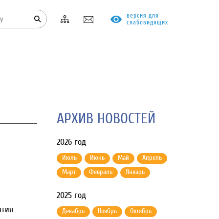
версия для
слабовидящих
КОНТАКТЫ
ПРОТИВОДЕЙСТВИЕ КОРРУПЦИИ
АРХИВ НОВОСТЕЙ
2026 год
Июль
Июнь
Май
Апрель
Март
Февраль
Январь
2025 год
ития
Декабрь
Ноябрь
Октябрь