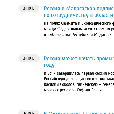
Россия и Мадагаскар подпи
24.10.19
по сотрудничеству в област
На полях Саммита и Экономического
между Федеральным агентством по ры
и рыболовства Республики Мадагаскар
Россия может начать промыс
24.10.19
году
В Сочи завершилась первая сессия Ро
Российскую делегацию возглавил заме
Василий Соколов, гвинейскую – генер
морских ресурсов Софьян Сангхон
В Минсельхозе России обсуди
24.10.19