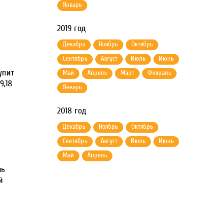
Январь
2019 год
Декабрь
Ноябрь
Октябрь
Сентябрь
Август
Июль
Июнь
упит
Май
Апрель
Март
Февраль
9,18
Январь
2018 год
Декабрь
Ноябрь
Октябрь
Сентябрь
Август
Июль
Июнь
Май
Апрель
ль
й