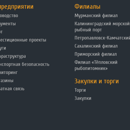
предприятии
Филиалы
оводство
Мурманский филиал
кументы
Калининградский морской
рыбный порт
от
Петропавловск-Камчатски
естиционные проекты
Сахалинский филиал
уги
Приморский филиал
раструктура
Филиал «Тёпловский
нспортная безопасность
рыбопитомник»
ниторинг
Закупки и торги
газины
атная связь
Торги
Закупки