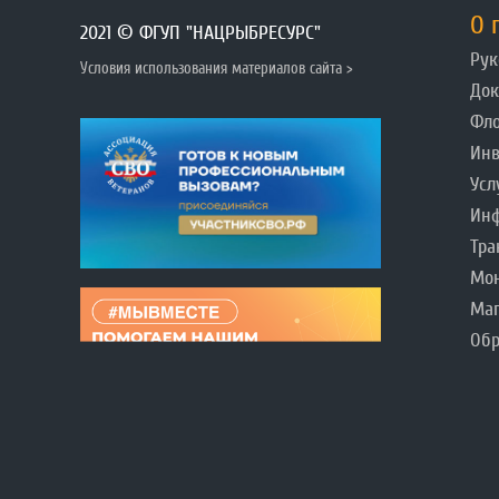
О 
2021 © ФГУП "НАЦРЫБРЕСУРС"
Рук
Условия использования материалов сайта >
До
Фл
Инв
Усл
Инф
Тра
Мо
Ма
Обр