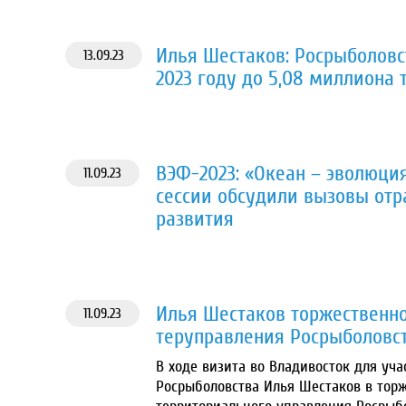
Илья Шестаков: Росрыболовс
13.09.23
2023 году до 5,08 миллиона 
ВЭФ-2023: «Океан – эволюци
11.09.23
сессии обсудили вызовы отр
развития
Илья Шестаков торжественн
11.09.23
теруправления Росрыболовст
В ходе визита во Владивосток для уч
Росрыболовства Илья Шестаков в тор