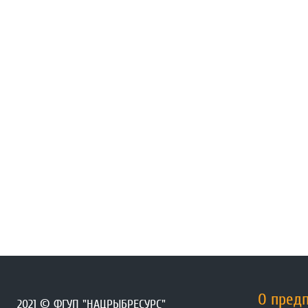
О пред
2021 © ФГУП "НАЦРЫБРЕСУРС"