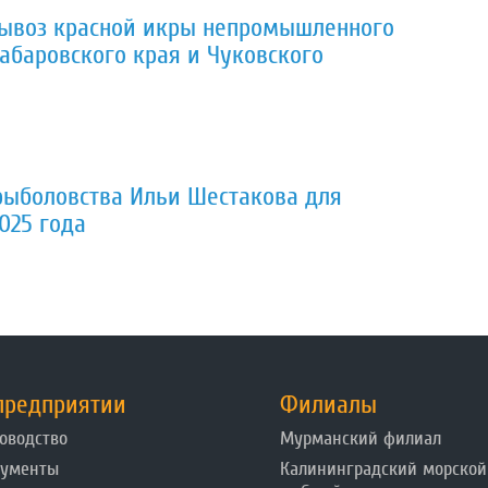
вывоз красной икры непромышленного
Хабаровского края и Чуковского
рыболовства Ильи Шестакова для
2025 года
предприятии
Филиалы
оводство
Мурманский филиал
кументы
Калининградский морской