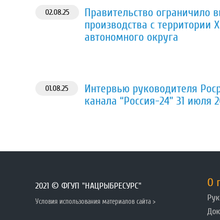
Правительство ограничило 
02.08.25
производства с территории 
автономного округа
Интервью руководителя Рос
01.08.25
канала “Россия-24” 31 июля 
О 
2021 © ФГУП "НАЦРЫБРЕСУРС"
Рук
Условия использования материалов сайта >
До