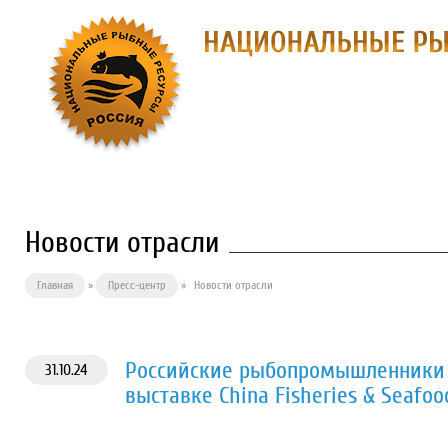
О ПРЕДПРИЯТИИ
ФИЛИАЛЫ
П
Новости отрасли
Главная
»
Пресс-центр
»
Новости отрасли
Российские рыбопромышленники 
31.10.24
выставке China Fisheries & Seafoo