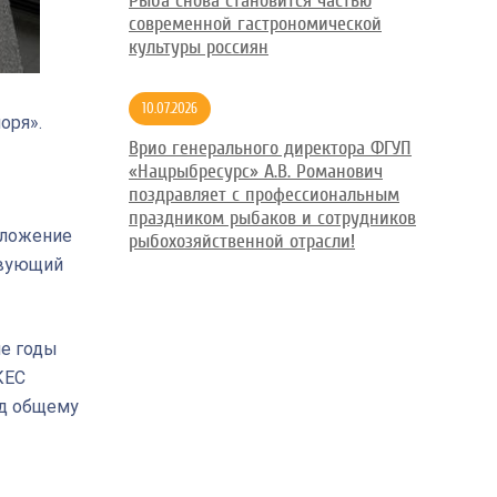
Рыба снова становится частью
современной гастрономической
культуры россиян
10.07.2026
оря».
Врио генерального директора ФГУП
«Нацрыбресурс» А.В. Романович
поздравляет с профессиональным
праздником рыбаков и сотрудников
дложение
рыбохозяйственной отрасли!
твующий
ие годы
КЕС
ед общему