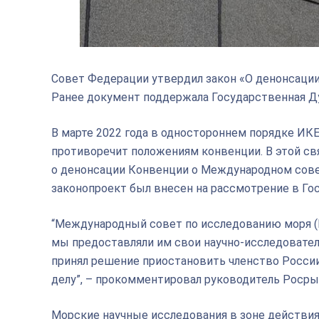
Совет Федерации утвердил закон «О денонсаци
Ранее документ поддержала Государственная Д
В марте 2022 года в одностороннем порядке ИК
противоречит положениям конвенции. В этой с
о денонсации Конвенции о Международном сове
законопроект был внесен на рассмотрение в Го
“Международный совет по исследованию моря (И
мы предоставляли им свои научно-исследовате
принял решение приостановить членство России
делу”, – прокомментировал руководитель Роср
Морские научные исследования в зоне действия