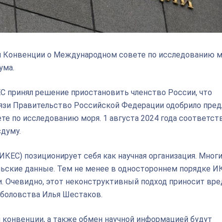
и Конвенции о Международном совете по исследованию м
ума.
ЕС принял решение приостановить членство России, что
вязи Правительство Российской Федерации одобрило пре
те по исследованию моря. 1 августа 2024 года соответс
сдуму.
КЕС) позиционирует себя как научная организация. Мног
льские данные. Тем не менее в одностороннем порядке И
. Очевидно, этот неконструктивный подход приносит вр
ыболовства Илья Шестаков.
 конвенции, а также обмен научной информацией будут