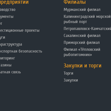
предприятии
Филиалы
оводство
Мурманский филиал
кументы
Калининградский морской
рыбный порт
от
Петропавловск-Камчатски
естиционные проекты
Сахалинский филиал
уги
Приморский филиал
раструктура
Филиал «Тёпловский
нспортная безопасность
рыбопитомник»
ниторинг
Закупки и торги
газины
атная связь
Торги
Закупки