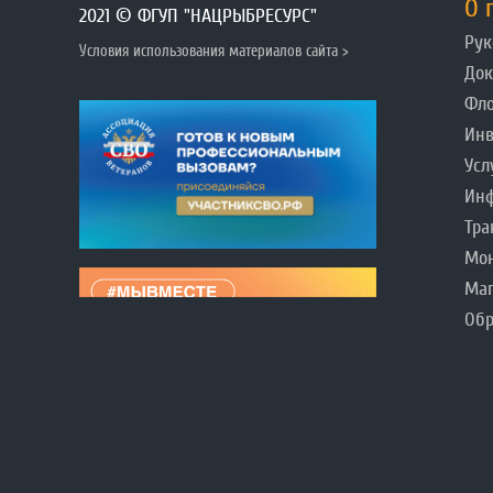
О 
2021 © ФГУП "НАЦРЫБРЕСУРС"
Рук
Условия использования материалов сайта >
До
Фл
Инв
Усл
Инф
Тра
Мо
Ма
Обр