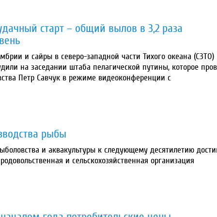
дачный старт – общий вылов в 3,2 раза
вень
мбрии и сайры в северо-западной части Тихого океана (СЗТО)
дили на заседании штаба пелагической путины, которое про
вства Петр Савчук в режиме видеоконференции с
зводства рыбы
ыболовства и аквакультуры к следующему десятилетию дости
 Продовольственная и сельскохозяйственная организация
 началом года потребительские цены