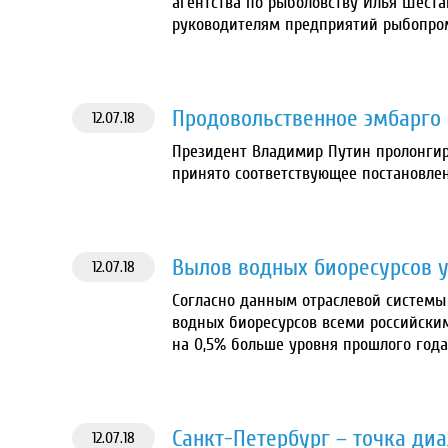
агентства по рыболовству Илья Шеста
руководителям предприятий рыбопро
Продовольственное эмбарго 
12.07.18
Президент Владимир Путин пролонгиро
принято соответствующее постановле
Вылов водных биоресурсов ув
12.07.18
Согласно данным отраслевой системы 
водных биоресурсов всеми российскими
на 0,5% больше уровня прошлого года
Санкт-Петербург – точка ди
12.07.18