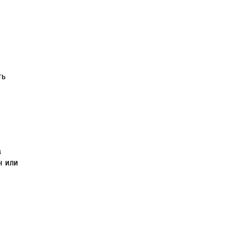
ть
в
н или