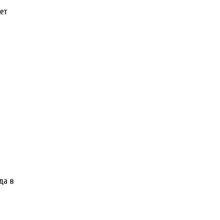
ет
да в