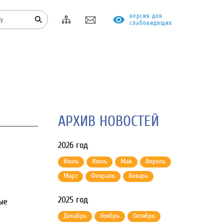
версия для
слабовидящих
КОНТАКТЫ
ПРОТИВОДЕЙСТВИЕ КОРРУПЦИИ
АРХИВ НОВОСТЕЙ
2026 год
Июль
Июнь
Май
Апрель
Март
Февраль
Январь
2025 год
ые
Декабрь
Ноябрь
Октябрь