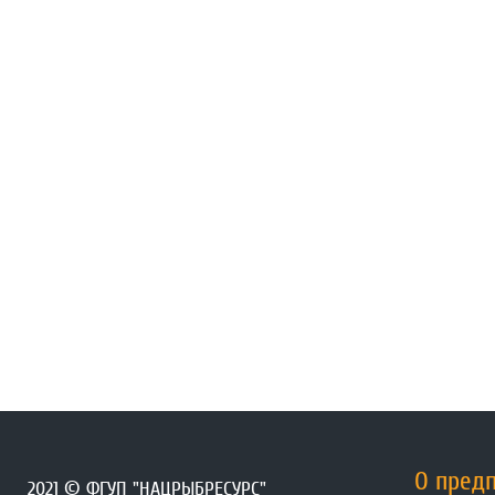
О пред
2021 © ФГУП "НАЦРЫБРЕСУРС"