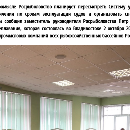
омысле Росрыболовство планирует пересмотреть Систему 
ничения по срокам эксплуатации судов и организовать с
ом сообщил заместитель руководителя Росрыболовства Петр
лавания, которая состоялась во Владивостоке 2 октября 20
промысловых компаний всех рыбохозяйственных бассейнов Ро