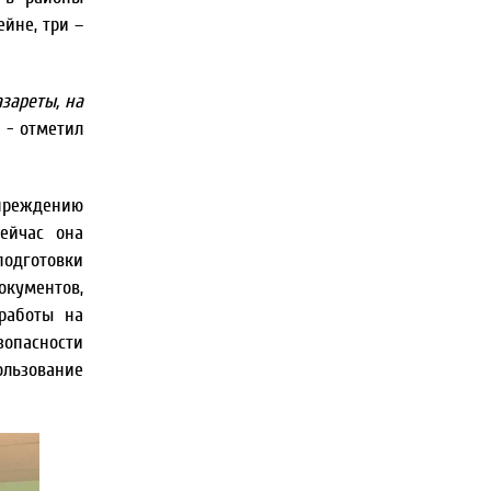
ейне, три –
зареты, на
, - отметил
преждению
сейчас она
подготовки
окументов,
работы на
опасности
льзование