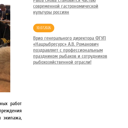
Рыба снова становится частью
современной гастрономической
культуры россиян
10.07.2026
Врио генерального директора ФГУП
«Нацрыбресурс» А.В. Романович
поздравляет с профессиональным
праздником рыбаков и сотрудников
рыбохозяйственной отрасли!
ьных работ
преждения
и экипажа,