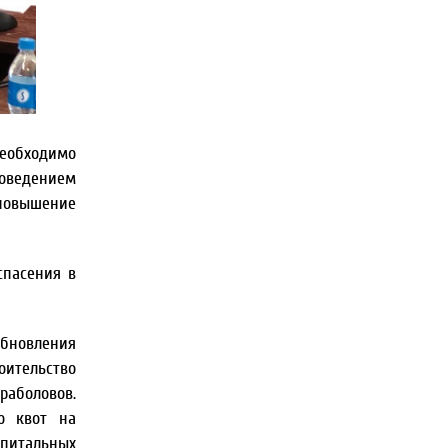
необходимо
оведением
повышение
спасения в
бновления
оительство
раболовов.
ю квот на
апитальных