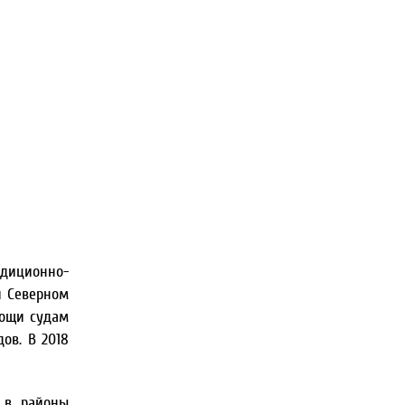
едиционно-
и Северном
мощи судам
ов. В 2018
 в районы