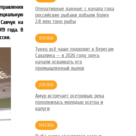
управления
Оперативные данные: с начала года
пециальную
российские рыбаки добыли более
2,8 млн тонн рыбы
 Савчук на
19 года. В
ссии.
31.07.2026
Тунец всё чаще подходит к берегам
Сахалина — в 2026 году здесь
начали осваивать его
промышленный вылов
21.07.2026
Амур встречает осетровых: река
пополнилась молодью осетра и
калуги
14.07.2026