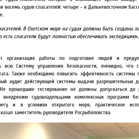
ти восемь судов-спасателей: четыре – в Дальневосточном басс
е.
асателей. В Охотском море на судах должны быть созданы ла
о есть спасатели будут полностью обеспечивать экспедицию
»
ет организация работы по подготовке людей и преду
ь всю Систему управления безопасности, очевидно, что 
ьтата. Также необходимо повысить эффективность системы 
мый аудит действующей системы выдачи разрешительных д
. Не прошедшие тестирование не должны допускаться до 
у внедрению судовладельцами комплексных программ без
егу и в условиях открытого моря, практическое испо
сказал заместитель руководителя Росрыболовства.