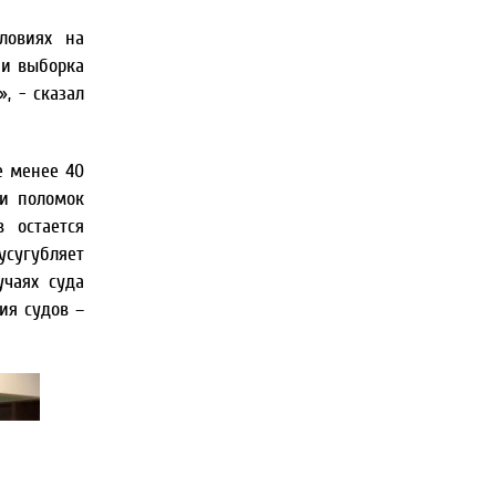
ловиях на
 и выборка
, - сказал
е менее 40
 и поломок
 остается
усугубляет
учаях суда
ия судов –