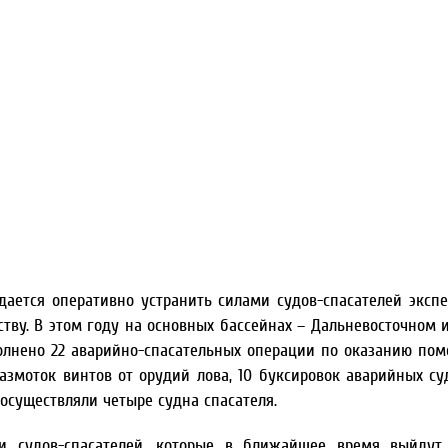
дается оперативно устранить силами судов-спасателей эксп
тву. В этом году на основных бассейнах – Дальневосточном 
полнено 22 аварийно-спасательных операции по оказанию по
змоток винтов от орудий лова, 10 буксировок аварийных суд
осуществляли четыре судна спасателя.
и судов-спасателей, которые в ближайшее время выйдут