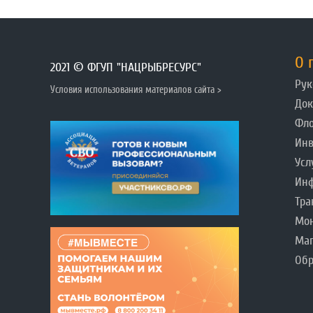
О 
2021 © ФГУП "НАЦРЫБРЕСУРС"
Рук
Условия использования материалов сайта >
До
Фл
Инв
Усл
Инф
Тра
Мо
Ма
Обр