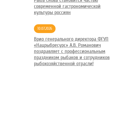
Рыба снова становится частью
современной гастрономической
культуры россиян
10.07.2026
Врио генерального директора ФГУП
«Нацрыбресурс» А.В. Романович
поздравляет с профессиональным
праздником рыбаков и сотрудников
рыбохозяйственной отрасли!