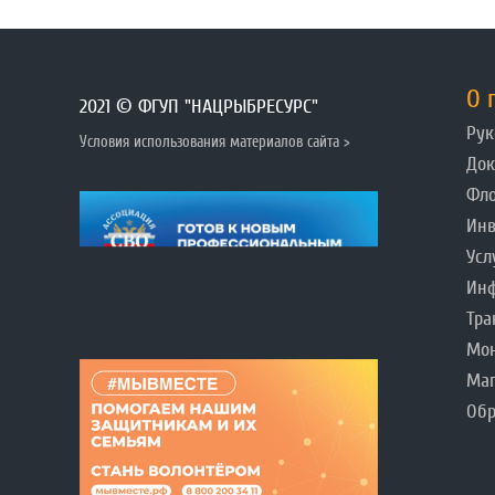
О 
2021 © ФГУП "НАЦРЫБРЕСУРС"
Рук
Условия использования материалов сайта >
До
Фл
Инв
Усл
Инф
Тра
Мо
Ма
Обр