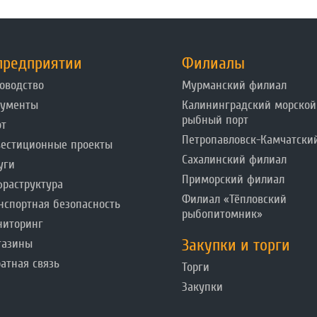
предприятии
Филиалы
оводство
Мурманский филиал
кументы
Калининградский морской
рыбный порт
от
Петропавловск-Камчатски
естиционные проекты
Сахалинский филиал
уги
Приморский филиал
раструктура
Филиал «Тёпловский
нспортная безопасность
рыбопитомник»
ниторинг
Закупки и торги
газины
атная связь
Торги
Закупки