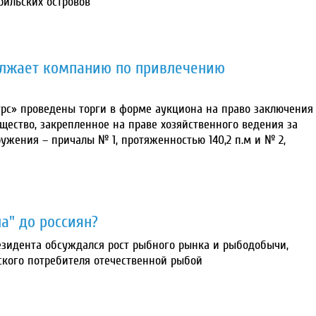
рильских островов
лжает компанию по привлечению
урс» проведены торги в форме аукциона на право заключения
ество, закрепленное на праве хозяйственного ведения за
ужения – причалы № 1, протяженностью 140,2 п.м и № 2,
а" до россиян?
президента обсуждался рост рыбного рынка и рыбодобычи,
ского потребителя отечественной рыбой