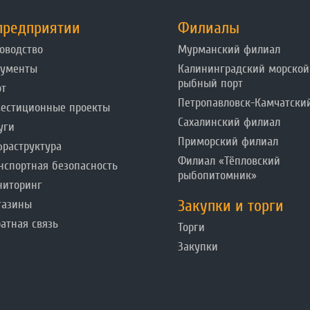
предприятии
Филиалы
оводство
Мурманский филиал
кументы
Калининградский морской
рыбный порт
от
Петропавловск-Камчатски
естиционные проекты
Сахалинский филиал
уги
Приморский филиал
раструктура
Филиал «Тёпловский
нспортная безопасность
рыбопитомник»
ниторинг
Закупки и торги
газины
атная связь
Торги
Закупки