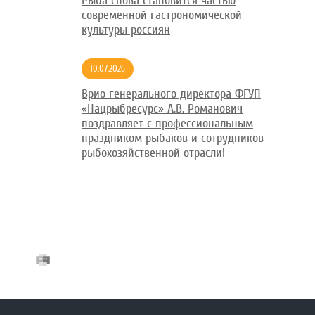
Рыба снова становится частью
современной гастрономической
культуры россиян
10.07.2026
Врио генерального директора ФГУП
«Нацрыбресурс» А.В. Романович
поздравляет с профессиональным
праздником рыбаков и сотрудников
рыбохозяйственной отрасли!