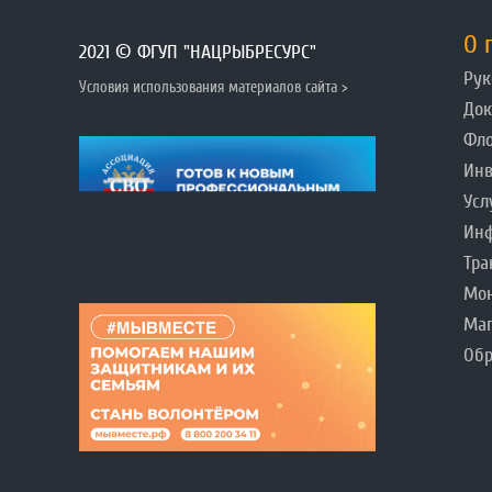
О 
2021 © ФГУП "НАЦРЫБРЕСУРС"
Рук
Условия использования материалов сайта >
До
Фл
Инв
Усл
Инф
Тра
Мо
Ма
Обр