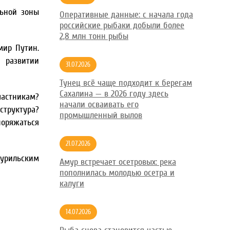
льной зоны
Оперативные данные: с начала года
российские рыбаки добыли более
2,8 млн тонн рыбы
мир Путин.
 развитии
31.07.2026
Тунец всё чаще подходит к берегам
Сахалина — в 2026 году здесь
частникам?
начали осваивать его
структура?
промышленный вылов
поряжаться
21.07.2026
Курильским
Амур встречает осетровых: река
пополнилась молодью осетра и
калуги
14.07.2026