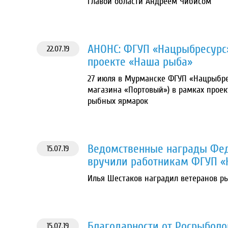
главой области Андреем Чибисом
АНОНС: ФГУП «Нацрыбресурс
22.07.19
проекте «Наша рыба»
27 июля в Мурманске ФГУП «Нацрыбре
магазина «Портовый») в рамках прое
рыбных ярмарок
Ведомственные награды Фед
15.07.19
вручили работникам ФГУП «
Илья Шестаков наградил ветеранов р
Благодарности от Росрыболо
15.07.19