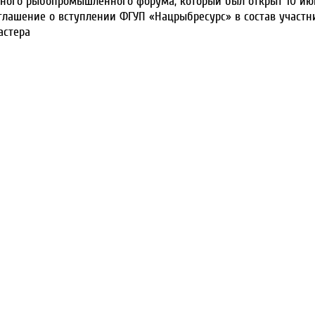
дного рыбопромышленного форума, который был открыт 10 ию
глашение о вступлении ФГУП «Нацрыбресурс» в состав участн
астера