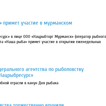
» примет участие в мурманском
сурс» в лице ООО «Нацрыбторг Мурманск» (оператор рыбног
кта «Наша рыба» примет участие в открытии еженедельных
ерального агентства по рыболовству
Нацрыбресурс»
ыбной отрасли в канун Дня рыбака
вства торжественно вручили