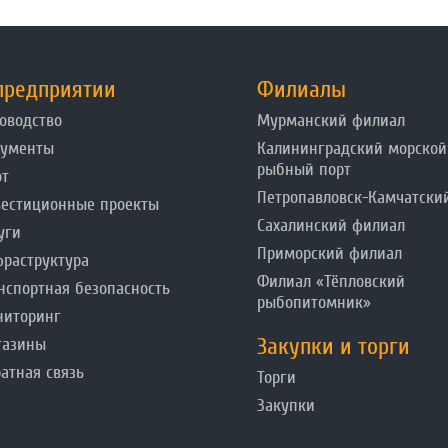
предприятии
Филиалы
оводство
Мурманский филиал
кументы
Калининградский морской
рыбный порт
от
Петропавловск-Камчатски
естиционные проекты
Сахалинский филиал
уги
Приморский филиал
раструктура
Филиал «Тёпловский
нспортная безопасность
рыбопитомник»
ниторинг
Закупки и торги
газины
атная связь
Торги
Закупки