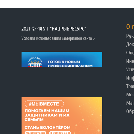
О 
2021 © ФГУП "НАЦРЫБРЕСУРС"
Рук
Условия использования материалов сайта >
До
Фл
Инв
Усл
Инф
Тра
Мо
Ма
Обр