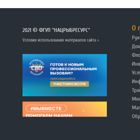
О 
2021 © ФГУП "НАЦРЫБРЕСУРС"
Рук
Условия использования материалов сайта >
До
Фл
Инв
Усл
Инф
Тра
Мо
Ма
Обр