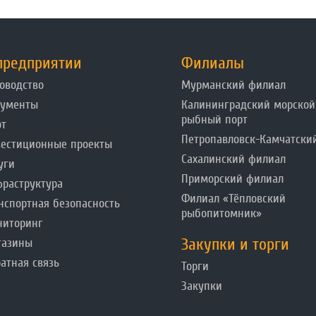
предприятии
Филиалы
оводство
Мурманский филиал
кументы
Калининградский морской
рыбный порт
от
Петропавловск-Камчатски
естиционные проекты
Сахалинский филиал
уги
Приморский филиал
раструктура
Филиал «Тёпловский
нспортная безопасность
рыбопитомник»
ниторинг
Закупки и торги
газины
атная связь
Торги
Закупки