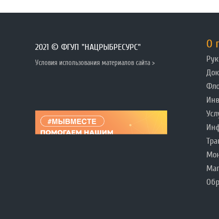
О 
2021 © ФГУП "НАЦРЫБРЕСУРС"
Рук
Условия использования материалов сайта >
До
Фл
Инв
Усл
Инф
Тра
Мо
Ма
Обр