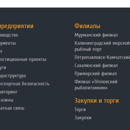
предприятии
Филиалы
оводство
Мурманский филиал
кументы
Калининградский морской
рыбный порт
от
Петропавловск-Камчатски
естиционные проекты
Сахалинский филиал
уги
Приморский филиал
раструктура
Филиал «Тёпловский
нспортная безопасность
рыбопитомник»
ниторинг
Закупки и торги
газины
атная связь
Торги
Закупки