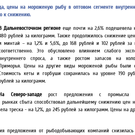
ода, цены на мороженую рыбу в оптовом сегменте внутрен
ю к снижению.
В Дальневосточном регионе
еще почти на 2,6% подешевела 
380 рублей за килограмм. Также продолжилось снижение цен
и минтай – на 1,2% и 5,6%, до 168 рублей и 102 рублей за
соответственно. Это обусловлено влиянием слабого эксп
внутреннего спроса, а также ростом запасов на холо
Приморья. Цены на другие виды мороженой рыбы были с
Стоимость кеты и горбуши сохранилась на уровне 190 ру
рублей за килограмм.
На Северо-западе
рост предложения с промысла 
а рынках сбыта способствовал дальнейшему снижению цен 
вела треска - на 1,2%, до 245 рублей за килограмм. Цены на 
ния предложения от рыбодобывающих компаний снизилась 