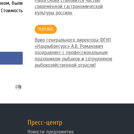
Рыба снова становится частью
вном, были
современной гастрономической
 Стоимость
культуры россиян
10.07.2026
Врио генерального директора ФГУП
«Нацрыбресурс» А.В. Романович
поздравляет с профессиональным
праздником рыбаков и сотрудников
рыбохозяйственной отрасли!
Пресс-центр
Новости предприятия