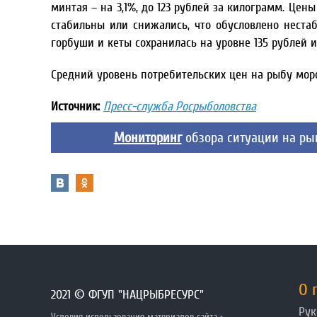
минтая – на 3,1%, до 123 рублей за килограмм. Це
стабильны или снижались, что обусловлено неста
горбуши и кеты сохранилась на уровне 135 рублей и
Средний уровень потребительских цен на рыбу моро
Источник:
Пресс-служба Росрыболовства
Мониторинг
обзора ситуации на р
О 
2021 © ФГУП "НАЦРЫБРЕСУРС"
Рук