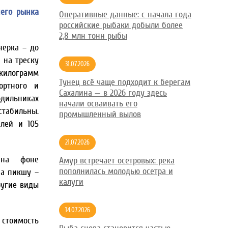
него рынка
Оперативные данные: с начала года
российские рыбаки добыли более
2,8 млн тонн рыбы
нерка – до
 на треску
31.07.2026
 килограмм
Тунец всё чаще подходит к берегам
ортного и
Сахалина — в 2026 году здесь
дильниках
начали осваивать его
табильны.
промышленный вылов
блей и 105
21.07.2026
на фоне
Амур встречает осетровых: река
пополнилась молодью осетра и
на пикшу –
калуги
другие виды
14.07.2026
стоимость