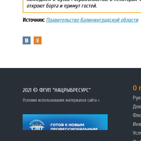
откроют борта и примут гостей.
Источник:
Правительство Калининградской области
О 
2021 © ФГУП "НАЦРЫБРЕСУРС"
Рук
Условия использования материалов сайта >
До
Фл
Инв
Усл