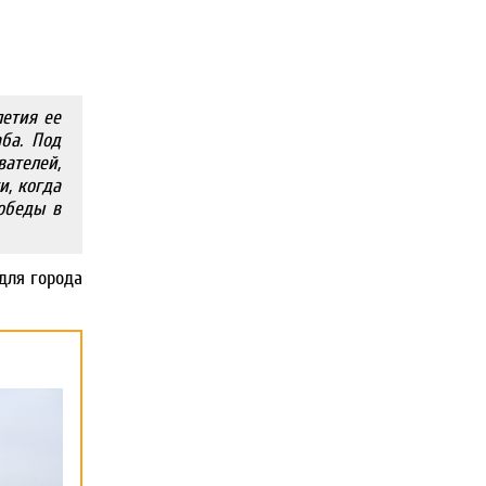
летия ее
ба. Под
ателей,
и, когда
обеды в
для города