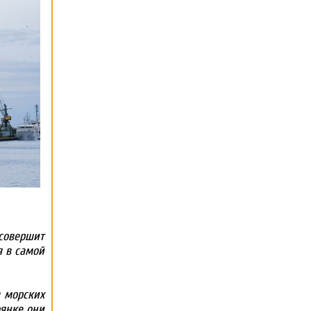
совершит
я в самой
в морских
оянке они