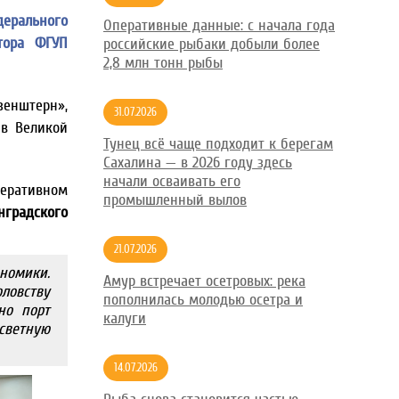
дерального
Оперативные данные: с начала года
тора ФГУП
российские рыбаки добыли более
2,8 млн тонн рыбы
зенштерн»,
31.07.2026
 в Великой
Тунец всё чаще подходит к берегам
Сахалина — в 2026 году здесь
начали осваивать его
перативном
промышленный вылов
нградского
21.07.2026
номики.
Амур встречает осетровых: река
ловству
пополнилась молодью осетра и
но порт
калуги
осветную
14.07.2026