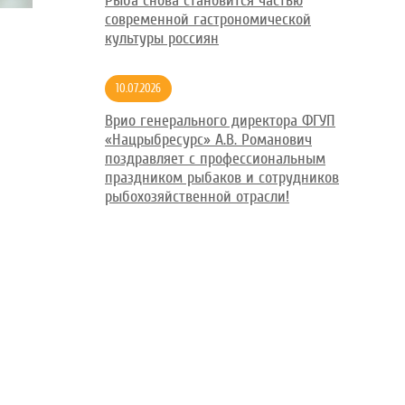
Рыба снова становится частью
современной гастрономической
культуры россиян
10.07.2026
Врио генерального директора ФГУП
«Нацрыбресурс» А.В. Романович
поздравляет с профессиональным
праздником рыбаков и сотрудников
рыбохозяйственной отрасли!