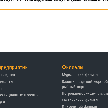
предприятии
Филиалы
оводство
Мурманский филиал
кументы
Калининградский морской
рыбный порт
от
Петропавловск-Камчатски
естиционные проекты
Сахалинский филиал
уги
Приморский филиал