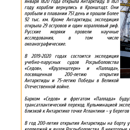
января 1820 года открыла Антарктиду. В 1821
году корабли вернулись в Кронштадт. Они
пробыли в плавании 751 день и прошли более
92 тыс. км. Кроме Антарктиды, экспедиция
открыла 29 островов и один коралловый риф.
Русские моряки провели научные
исследования, в том числе
океанографические.
В 2019-2020 годах состоится экспедиция
учебно-парусных судов Росрыболовства
«Седов», «Крузенштерн» и «Паллада»,
посвященная 200-летию открытия
Антарктиды и 75-летию Победы в Великой
Отечественной войне.
Барком «Седов» и фрегатом «Паллада» будут
трансатлантический переход. Кульминацией экспе
близкой к Антарктике точке Атлантики – у берегов
В год 200-летия открытия Антарктиды на борту у
колледжей и вузов Росрыболовства. В некоторые 