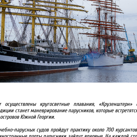
 осуществлены кругосветные плавания, «Крузенштерн» 
диции станет маневрирование парусников, которые встретятс
 островов Южной Георгии.
чебно-парусных судов пройдут практику около 700 курсанто
иностранные порты парусники зайдут впервые. На каждой ст