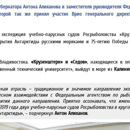
 губернатора Антона Алиханова и заместителя руководителя Фе
оторой так же принял участие Врио генерального дирек
 экспедиция учебно-парусных судов Росрыболовства «Кру
крытия Антарктиды русскими моряками и 75-летию Победы
Владивостока.
«Крузенштерн» и «Седов»
, находящиеся в о
венный технический университет», выйдут в море из
Калини
нная отрасль – традиционное и значимое направление эко
есном взаимодействии с Федеральным агентством по рыбо
вития данного направления. Приятно осознавать, что имен
2019 года двух учебно-парусных судов Росрыболовства в круг
нтарктиды
», – подчеркнул
Антон Алиханов
.