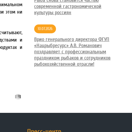
Рыба снова становится частью
нимальном
современной гастрономической
При этом ни
культуры россиян
10.07.2026
считывают,
Врио генерального директора ФГУП
дствами и
«Нацрыбресурс» А.В. Романович
родуктах и
поздравляет с профессиональным
праздником рыбаков и сотрудников
рыбохозяйственной отрасли!
Пресс-центр