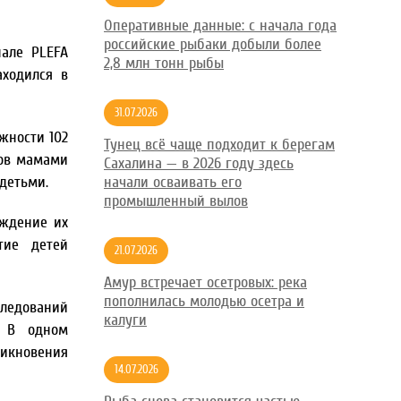
Оперативные данные: с начала года
российские рыбаки добыли более
але PLEFA
2,8 млн тонн рыбы
аходился в
31.07.2026
жности 102
Тунец всё чаще подходит к берегам
тов мамами
Сахалина — в 2026 году здесь
детьми.
начали осваивать его
промышленный вылов
ождение их
тие детей
21.07.2026
Амур встречает осетровых: река
пополнилась молодью осетра и
следований
калуги
. В одном
никновения
14.07.2026