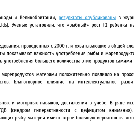
анады и Великобритании,
результаты опубликованы
в журн
y Acids). Ученые установили, что «рыбный» рост IQ ребенка н
ледования, проведенных с 2000 г. и охватывающих в общей сло
аботы показывают важность употребления рыбы и морепродук
ть употребления большего количества этих продуктов самими 
и морепродуктов матерями положительно повлияло на прох
тов. Благотворное влияние на интеллектуальное разви
льных и моторных навыков, достижения в учебе. В ряде ис
СГДВ (синдром гиперактивности с дефицитом внимания)
ляющих рыбу матерей имеют втрое большую вероятность воз