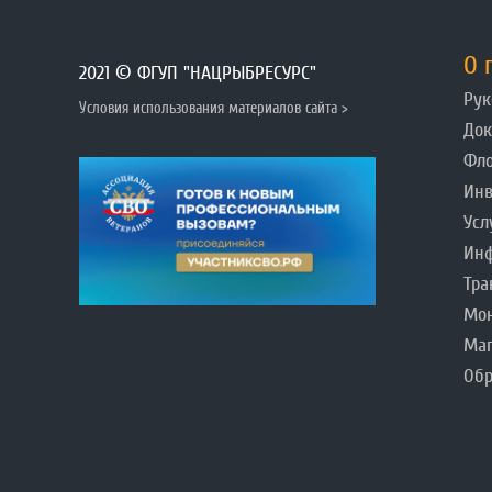
О 
2021 © ФГУП "НАЦРЫБРЕСУРС"
Рук
Условия использования материалов сайта >
До
Фл
Инв
Усл
Инф
Тра
Мо
Ма
Обр