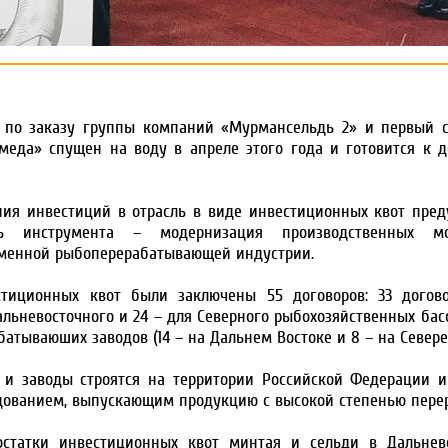
ся по заказу группы компаний «Мурмансельдь 2» и первый 
омеда» спущен на воду в апреле этого года и готовится к 
ия инвестиций в отрасль в виде инвестиционных квот пред
ь инструмента – модернизация производственных мо
менной рыбоперерабатывающей индустрии.
стиционных квот были заключены 55 договоров: 33 догов
альневосточного и 24 – для Северного рыбохозяйственных бас
атываюших заводов (14 – на Дальнем Востоке и 8 – на Севере)
 и заводы строятся на территории Российской Федерации 
ванием, выпускающим продукцию с высокой степенью перер
статки инвестиционных квот минтая и сельди в Дальнев