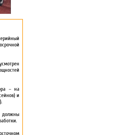
серийный
досрочной
усмотрен
щностей
ора – на
сейнов) и
.
и должны
аботки.
осточном