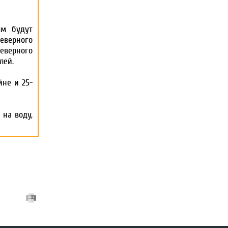
ым будут
еверного
верного
лей.
не и 25-
 на воду,