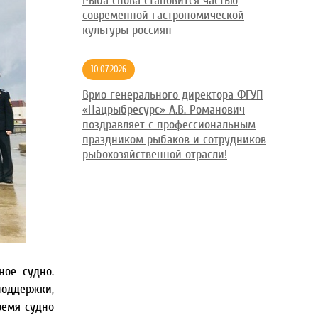
Рыба снова становится частью
современной гастрономической
культуры россиян
10.07.2026
Врио генерального директора ФГУП
«Нацрыбресурс» А.В. Романович
поздравляет с профессиональным
праздником рыбаков и сотрудников
рыбохозяйственной отрасли!
ное судно.
поддержки,
ремя судно