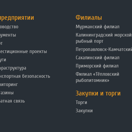
предприятии
Филиалы
оводство
Мурманский филиал
кументы
Калининградский морской
рыбный порт
от
Петропавловск-Камчатски
естиционные проекты
Сахалинский филиал
уги
Приморский филиал
раструктура
Филиал «Тёпловский
нспортная безопасность
рыбопитомник»
ниторинг
Закупки и торги
газины
атная связь
Торги
Закупки