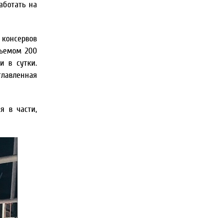
аботать на
 консервов
бъемом 200
и в сутки.
главленная
я в части,