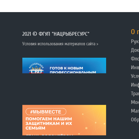
О 
2021 © ФГУП "НАЦРЫБРЕСУРС"
Рук
Условия использования материалов сайта >
До
Фл
Инв
Усл
Инф
Тра
Мо
Ма
Обр