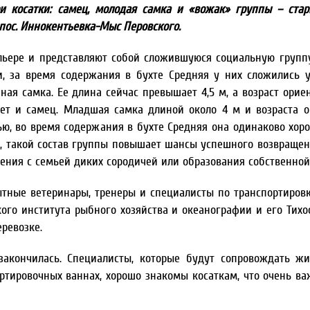
ри косатки: самец, молодая самка и «вожак» группы – ста
 пос. Иннокентьевка-Мыс Перовского.
льере и представляют собой сложившуюся социальную группу
, за время содержания в бухте Средняя у них сложились 
ая самка. Ее длина сейчас превышает 4,5 м, а возраст орие
еет и самец. Младшая самка длиной около 4 м и возраста о
ю, во время содержания в бухте Средняя она одинаково хор
х, такой состав группы повышает шансы успешного возвращен
ения с семьей диких сородичей или образования собственной
тные ветеринары, тренеры и специалисты по транспортировк
ого института рыбного хозяйства и океанографии и его Тихо
ревозке.
закончилась. Специалисты, которые будут сопровождать ж
ртировочных ваннах, хорошо знакомы косаткам, что очень ва