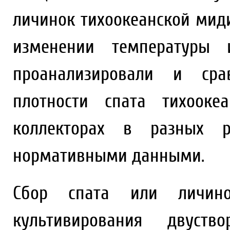
личинок тихоокеанской мид
изменении температуры 
проанализировали и сра
плотности спата тихоок
коллекторах в разных р
нормативными данными.
Сбор спата или личин
культивирования двуств