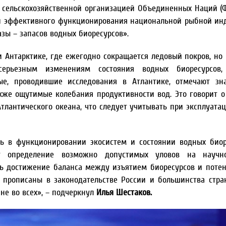
 сельскохозяйственной организацией Объединенных Наций (Ф
ой эффективного функционирования национальной рыбной инд
азы – запасов водных биоресурсов».
 Антарктике, где ежегодно сокращается ледовый покров, но 
серьезным изменениям состояния водных биоресурсов
ые, проводившие исследования в Атлантике, отмечают зн
кже ощутимые колебания продуктивности вод. Это говорит о
тлантического океана, что следует учитывать при эксплуата
ль в функционировании экосистем и состоянии водных биор
т определение возможно допустимых уловов на научн
сть достижение баланса между изъятием биоресурсов и поте
 прописаны в законодательстве России и большинства стра
не во всех», – подчеркнул
Илья Шестаков.