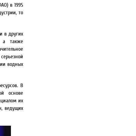
АО) в 1995
устрии, то
и в других
, а также
ачительное
 серьезной
ции водных
есурсов. В
ой основе
нциалом их
н, ведущих