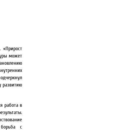
. «Прирост
туры может
тановлению
внутренних
подчеркнул
у развитию
я работа в
езультаты.
нствование
 борьба с