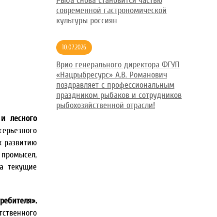
Рыба снова становится частью
современной гастрономической
культуры россиян
10.07.2026
Врио генерального директора ФГУП
«Нацрыбресурс» А.В. Романович
поздравляет с профессиональным
праздником рыбаков и сотрудников
рыбохозяйственной отрасли!
 и лесного
рьезного
х развитию
 промысел,
на текущие
ребителя».
тственного