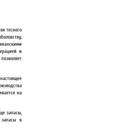
ях тесного
боловству,
риканскими
дерацией и
позволяет
настоящее
изводства
ивается на
ще запасы,
 запасы в