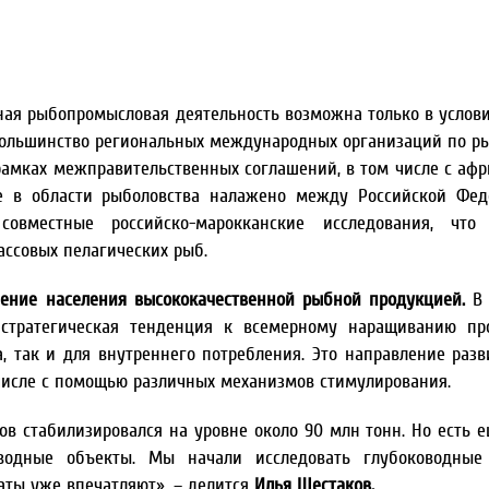
ная рыбопромысловая деятельность возможна только в услови
большинство региональных международных организаций по ры
 рамках межправительственных соглашений, в том числе с аф
ие в области рыболовства налажено между Российской Фе
овместные российско-марокканские исследования, что 
ссовых пелагических рыб.
чение населения высококачественной рыбной продукцией.
В 
стратегическая тенденция к всемерному наращиванию про
, так и для внутреннего потребления. Это направление разв
числе с помощью различных механизмов стимулирования.
 стабилизировался на уровне около 90 млн тонн. Но есть е
водные объекты. Мы начали исследовать глубоководные
таты уже впечатляют», – делится
Илья Шестаков.