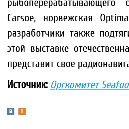
рыбоперерабатывающего о
Carsoe, норвежская Optim
разработчики также подтяг
этой выставке отечествен
представит свое радионавиг
Источник:
Оргкомитет Seafoo