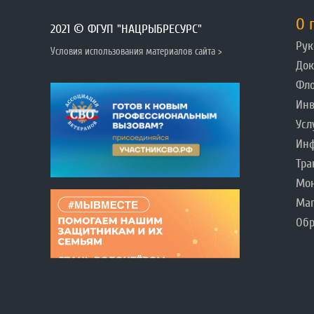
О 
2021 © ФГУП "НАЦРЫБРЕСУРС"
Рук
Условия использования материалов сайта >
До
Фл
Инв
Усл
Инф
Тра
Мо
Ма
Обр