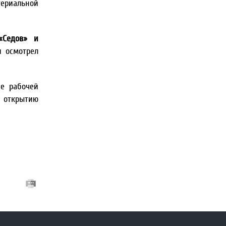
териальной
«Седов» и
и осмотрел
ие рабочей
х открытию