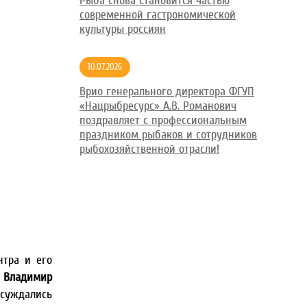
Рыба снова становится частью
современной гастрономической
культуры россиян
10.07.2026
Врио генерального директора ФГУП
«Нацрыбресурс» А.В. Романович
поздравляет с профессиональным
праздником рыбаков и сотрудников
рыбохозяйственной отрасли!
нтра и его
У
Владимир
бсуждались