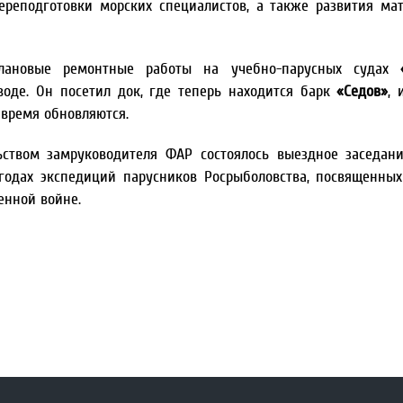
ереподготовки морских специалистов, а также развития ма
лановые ремонтные работы на учебно-парусных судах
оде. Он посетил док, где теперь находится барк
«Седов»
, 
 время обновляются.
ством замруководителя ФАР состоялось выездное заседан
 годах экспедиций парусников Росрыболовства, посвященны
енной войне.