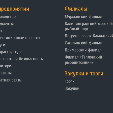
предприятии
Филиалы
оводство
Мурманский филиал
кументы
Калининградский морской
рыбный порт
от
Петропавловск-Камчатски
естиционные проекты
Сахалинский филиал
уги
Приморский филиал
раструктура
Филиал «Тёпловский
нспортная безопасность
рыбопитомник»
ниторинг
Закупки и торги
газины
атная связь
Торги
Закупки