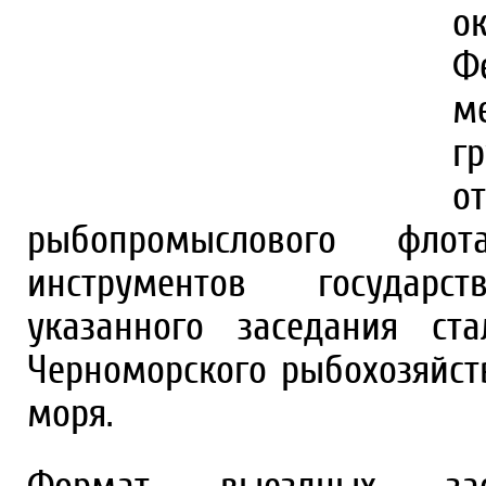
о
Ф
м
г
о
рыбопромыслового фл
инструментов государс
указанного заседания ст
Черноморского рыбохозяйст
моря.