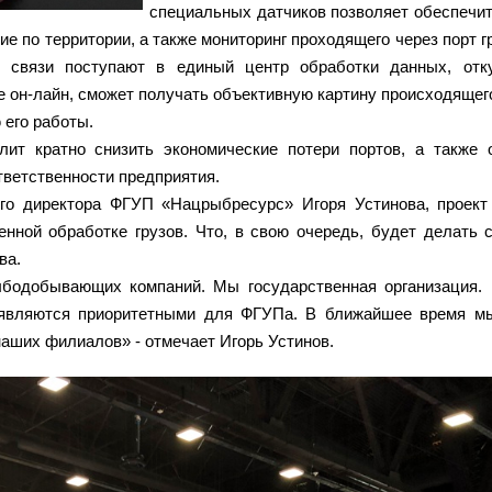
специальных датчиков позволяет обеспечит
ие по территории, а также мониторинг проходящего через порт г
 связи поступают в единый центр обработки данных, отк
ме он-лайн, сможет получать объективную картину происходящего
 его работы.
лит кратно снизить экономические потери портов, а также 
тветственности предприятия.
ого директора ФГУП «Нацрыбресурс» Игоря Устинова, проект
енной обработке грузов. Что, в свою очередь, будет делать 
ва.
ыбодобывающих компаний. Мы государственная организация.
являются приоритетными для ФГУПа. В ближайшее время м
наших филиалов» - отмечает Игорь Устинов.