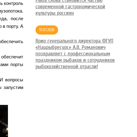
Рыба снова становится частью
ь контроль
современной гастрономической
рузопотока.
культуры россиян
уда, после
 в порту. А
10.07.2026
Врио генерального директора ФГУП
обеспечить
«Нацрыбресурс» А.В. Романович
поздравляет с профессиональным
 обеспечит
праздником рыбаков и сотрудников
сами порты
рыбохозяйственной отрасли!
 И вопросы
ы запустим