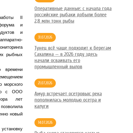
Оперативные данные: с начала года
российские рыбаки добыли более
аботы II
2,8 млн тонн рыбы
 форума и
одуктов и
31.07.2026
аппаратно-
ониторинга
Тунец всё чаще подходит к берегам
Сахалина — в 2026 году здесь
ких рыбных
начали осваивать его
промышленный вылов
о времени
емещением
21.07.2026
о морского
тно с ООО
Амур встречает осетровых: река
тора лет
пополнилась молодью осетра и
калуги
позволила
енно новый
14.07.2026
установку