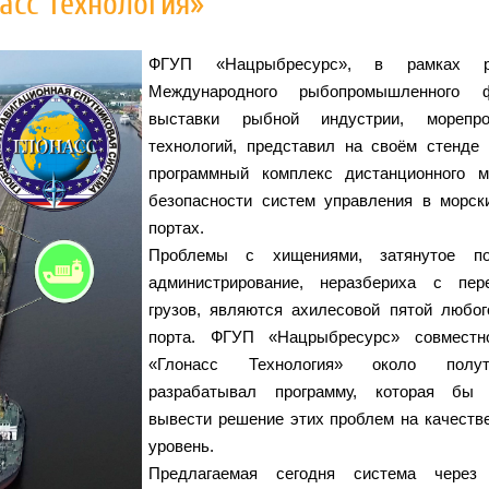
асс Технология»
ФГУП «Нацрыбресурс», в рамках р
Международного рыбопромышленного
выставки рыбной индустрии, морепр
технологий, представил на своём стенде 
программный комплекс дистанционного м
безопасности систем управления в морс
портах.
Проблемы с хищениями, затянутое п
администрирование, неразбериха с пер
грузов, являются ахилесовой пятой любог
порта. ФГУП «Нацрыбресурс» совмес
«Глонасс Технология» около полу
разрабатывал программу, которая бы 
вывести решение этих проблем на качеств
уровень.
Предлагаемая сегодня система через 