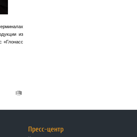
терминалах
одукции из
с «Глонасс
Пресс-центр