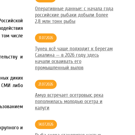
Оперативные данные: с начала года
российские рыбаки добыли более
Российской
2,8 млн тонн рыбы
водействия
 том числе
31.07.2026
Тунец всё чаще подходит к берегам
Сахалина — в 2026 году здесь
тельству и
начали осваивать его
промышленный вылов
нных диких
21.07.2026
м СМИ либо
Амур встречает осетровых: река
пополнилась молодью осетра и
льзованием
калуги
14.07.2026
крупного и