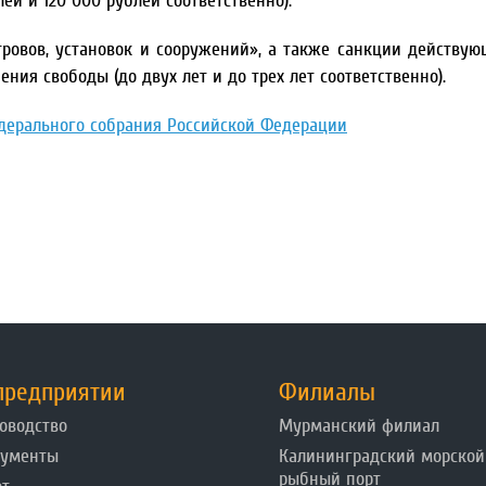
й и 120 000 рублей соответственно).
тровов, установок и сооружений», а также санкции действую
ия свободы (до двух лет и до трех лет соответственно).
дерального собрания Российской Федерации
предприятии
Филиалы
оводство
Мурманский филиал
кументы
Калининградский морской
рыбный порт