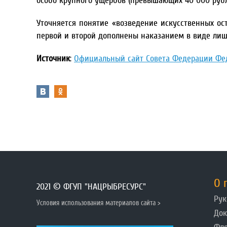
особо крупного ущербов (превышающих 40 000 рубле
Уточняется понятие «возведение искусственных ос
первой и второй дополнены наказанием в виде лишен
Источник
:
Официальный сайт Совета Федерации Фе
О 
2021 © ФГУП "НАЦРЫБРЕСУРС"
Рук
Условия использования материалов сайта >
До