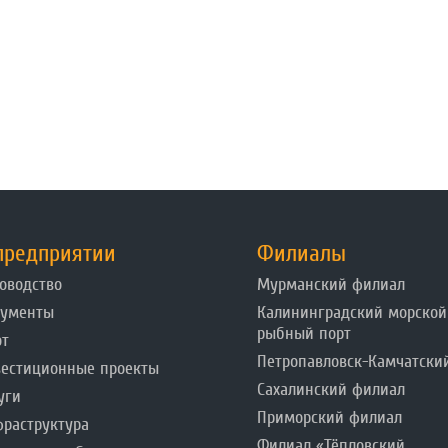
предприятии
Филиалы
оводство
Мурманский филиал
кументы
Калининградский морской
рыбный порт
от
Петропавловск-Камчатски
естиционные проекты
Сахалинский филиал
уги
Приморский филиал
раструктура
Филиал «Тёпловский