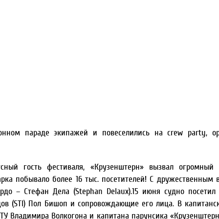
онном параде экипажей и повеселились на crew party, о
ный гость фестиваля, «Крузенштерн» вызвал огромный 
рка побывало более 16 тыс. посетителей! С дружественным 
рдо – Стефан Дела (Stephan Delaux).15 июня судно посетил
в (STI) Пол Бишоп и сопровождающие его лица. В капитанс
КГТУ Владимира Волкогона и капитана парунсика «Крузенштер