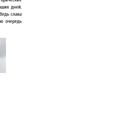
аших дней.
Ведь слава
юю очередь