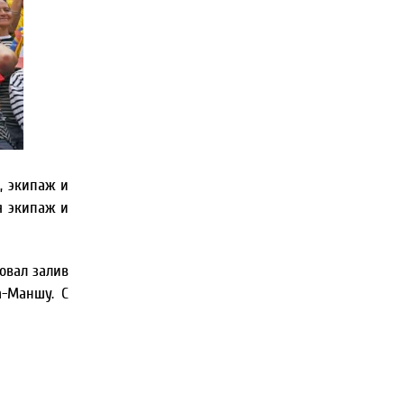
, экипаж и
я экипаж и
овал залив
а-Маншу. С