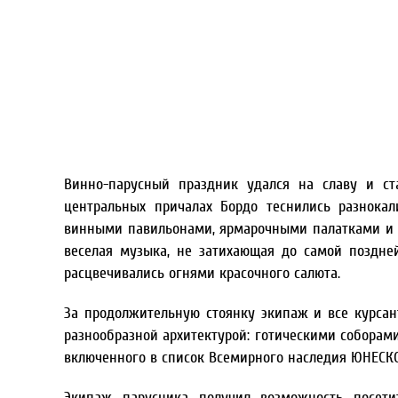
Винно-парусный праздник удался на славу и ст
центральных причалах Бордо теснились разнока
винными павильонами, ярмарочными палатками и 
веселая музыка, не затихающая до самой поздне
расцвечивались огнями красочного салюта.
За продолжительную стоянку экипаж и все курсан
разнообразной архитектурой: готическими соборам
включенного в список Всемирного наследия ЮНЕСКО
Экипаж парусника получил возможность посети