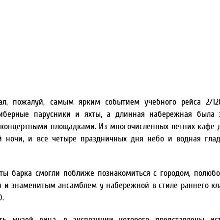
ал, пожалуй, самым ярким событием учебного рейса 2/12
либерные парусники и яхты, а длинная набережная была 
концертными площадками. Из многочисленных летних кафе 
й ночи, и все четыре праздничных дня небо и водная гла
ты барка смогли поближе познакомиться с городом, полюбо
и и знаменитым ансамблем у набережной в стиле раннего кл
.
ть музей вина, в экспозиции которого представлены ист