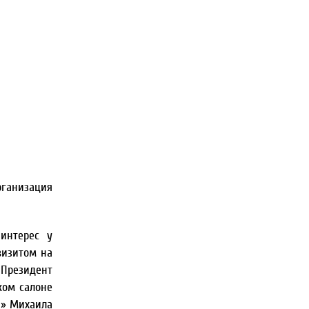
рганизация
интерес у
визитом на
 Президент
ком салоне
н» Михаила