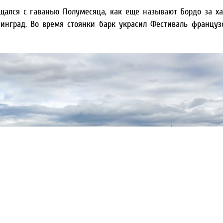
щался с гаванью Полумесяца, как еще называют Бордо за х
нинград. Во время стоянки барк украсил Фестиваль француз