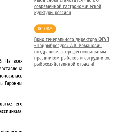
Рыба снова становится частью
современной гастрономической
культуры россиян
10.07.2026
Врио генерального директора ФГУП
«Нацрыбресурс» А.В. Романович
поздравляет с профессиональным
праздником рыбаков и сотрудников
6. На всех
рыбохозяйственной отрасли!
заставлена
доносилась
дь Гаронны
ваться его
ассицизма,
орические