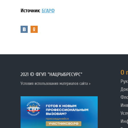
Источник
:
БГАРФ
О 
2021 © ФГУП "НАЦРЫБРЕСУРС"
Рук
Условия использования материалов сайта >
До
Фл
Инв
Усл
Инф