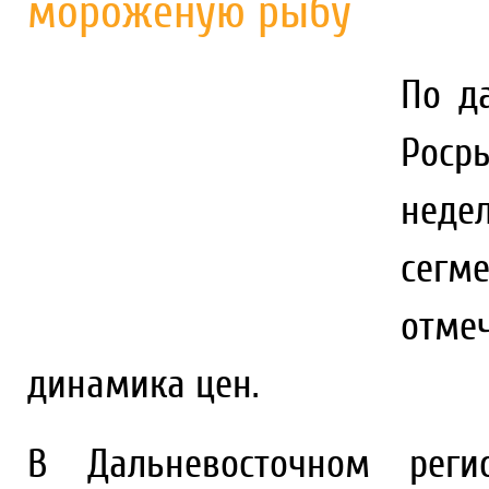
мороженую рыбу
По д
Роср
неде
сег
отме
динамика цен.
В Дальневосточном реги