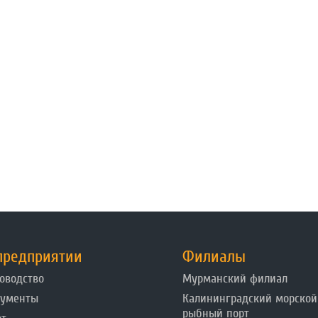
предприятии
Филиалы
оводство
Мурманский филиал
кументы
Калининградский морской
рыбный порт