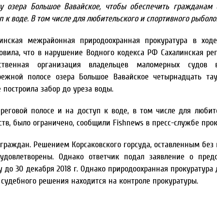
гу озера Большое Вавайское, чтобы обеспечить гражданам
п к воде. В том числе для любительского и спортивного рыболо
линская межрайонная природоохранная прокуратура в ход
овила, что в нарушение Водного кодекса РФ Сахалинская ре
ственная организация владельцев маломерных судов 
режной полосе озера Большое Вавайское четырнадцать тау
 построила забор до уреза воды.
еговой полосе и на доступ к воде, в том числе для любит
тв, было ограничено, сообщили Fishnews в пресс-службе прок
 граждан. Решением Корсаковского горсуда, оставленным без
удовлетворены. Однако ответчик подал заявление о пред
у до 30 декабря 2018 г. Однако природоохранная прокуратура 
 судебного решения находится на контроле прокуратуры.