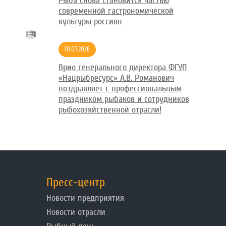
Рыба снова становится частью
современной гастрономической
культуры россиян
10.07.2026
Врио генерального директора ФГУП
«Нацрыбресурс» А.В. Романович
поздравляет с профессиональным
праздником рыбаков и сотрудников
рыбохозяйственной отрасли!
Пресс-центр
Новости предприятия
Новости отрасли