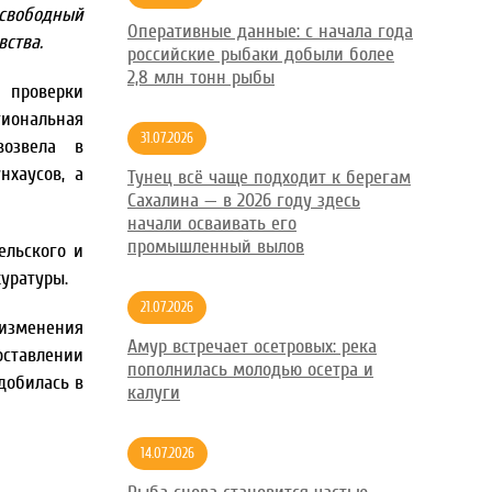
 свободный
Оперативные данные: с начала года
вства.
российские рыбаки добыли более
2,8 млн тонн рыбы
е проверки
гиональная
31.07.2026
возвела в
нхаусов, а
Тунец всё чаще подходит к берегам
Сахалина — в 2026 году здесь
начали осваивать его
промышленный вылов
ельского и
уратуры.
21.07.2026
 изменения
Амур встречает осетровых: река
оставлении
пополнилась молодью осетра и
добилась в
калуги
14.07.2026