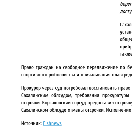
бере
досту
Саха
устан
обще
приб
также
Право граждан на свободное передвижение по бер
спортивного рыболовства и причаливания плавсредс
Прокурор через суд потребовал восстановить право
Сахалинским облсудом, требования прокуратуры 
отсрочки. Корсаковский горсуд предоставил отсрочк
Сахалинском облсуде отмены отсрочки. Исполнение
Источник:
Fishnews