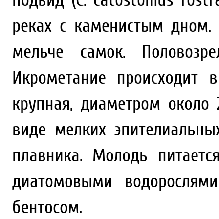
подвид (С. catostomus rost
реках с каменистым дном.
мельче самок. Половозр
Икрометание происходит 
крупная, диаметром около
виде мелких эпителиальны
плавника. Молодь питает
диатомовыми водорослями
бентосом.