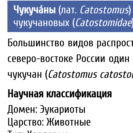
Чукуча́ны
(лат.
Catostomus
чукучановых (
Catostomidae
Большинство видов распрос
северо-востоке России оди
чукучан (
Catostomus catost
Научная классификация
Домен: Эукариоты
Царство: Животные