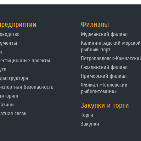
предприятии
Филиалы
оводство
Мурманский филиал
кументы
Калининградский морской
рыбный порт
от
Петропавловск-Камчатски
естиционные проекты
Сахалинский филиал
уги
Приморский филиал
раструктура
Филиал «Тёпловский
нспортная безопасность
рыбопитомник»
ниторинг
Закупки и торги
газины
атная связь
Торги
Закупки