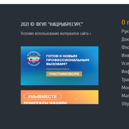
О 
2021 © ФГУП "НАЦРЫБРЕСУРС"
Рук
Условия использования материалов сайта >
До
Фл
Инв
Усл
Инф
Тра
Мо
Ма
Обр