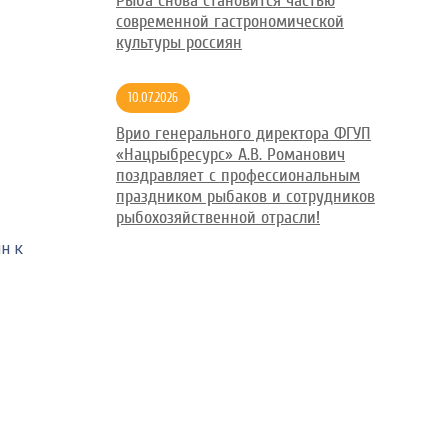
Рыба снова становится частью
современной гастрономической
культуры россиян
10.07.2026
Врио генерального директора ФГУП
«Нацрыбресурс» А.В. Романович
поздравляет с профессиональным
праздником рыбаков и сотрудников
рыбохозяйственной отрасли!
н к