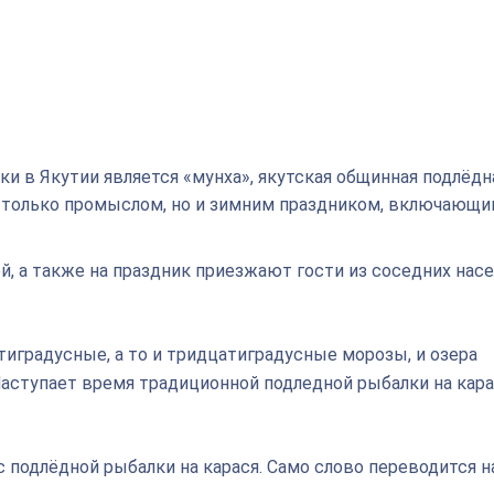
и в Якутии является «мунха», якутская общинная подлёдн
не только промыслом, но и зимним праздником, включающ
, а также на праздник приезжают гости из соседних нас
тиградусные, а то и тридцатиградусные морозы, и озера
аступает время традиционной подледной рыбалки на кара
 подлёдной рыбалки на карася. Само слово переводится н