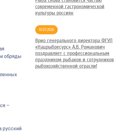
Рыба снова становится частью
современной гастрономической
культуры россиян
10.07.2026
Врио генерального директора ФГУП
«Нацрыбресурс» А.В. Романович
ая
поздравляет с профессиональным
им обряды
праздником рыбаков и сотрудников
рыбохозяйственной отрасли!
еленных
ся –
а русский