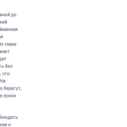
иной до
ский
ойманная
ая
Во главе
ывает
дит
ть без
, что
 На
о берегут,
е лунки
облюдать
ния к