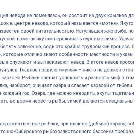
ия невода не поменялась, он состоит из двух крыльев дл
шок в центре невода, который называется «мотня». Якут
, известен своей питательностью. Нагулявшая жир рыба, п
вкусной, помогая якутам переживать суровые зимы. Удачн
аботать сплочённо, ведь это крайне трудоёмкий процесс. 
, которые отлично знают особенности местности и указ
орые спускают и вытаскивают невод. В итоге невод прохо
уя улов. Главное правило «мунхи» – никто не должен стоя
 карасей. Рыбаки спешат успокоить и развеять миф о том
ка, наоборот, очищает озёра и спасает карасей от гибели.
 каждый год. Озера, где можно неводить, якуты тщательн
уметь во время нереста рыбы, зимой делаются специальны
держиваться все рыбаки, при вылове (добыче) карася, с
точно-Сибирского рыбохозяйственного бассейна требова