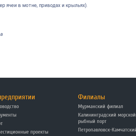
р ячеи в мотне, приводах и крыльях).
ва
предприятии
Филиалы
оводство
Мурманский филиал
кументы
Калининградский морской
рыбный порт
от
Петропавловск-Камчатски
естиционные проекты