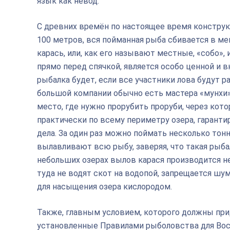
язык как невод.
С древних времён по настоящее время конструкц
100 метров, вся пойманная рыба сбивается в ме
карась, или, как его называют местные, «собо»
прямо перед спячкой, является особо ценной и 
рыбалка будет, если все участники лова будут р
большой компании обычно есть мастера «мунхи»
место, где нужно прорубить проруби, через кот
практически по всему периметру озера, гарантир
дела. За один раз можно поймать несколько тонн
вылавливают всю рыбу, заверяя, что такая рыбал
небольших озерах вылов карася производится не
туда не водят скот на водопой, запрещается ш
для насыщения озера кислородом.
Также, главным условием, которого должны при
установленные Правилами рыболовства для Вос