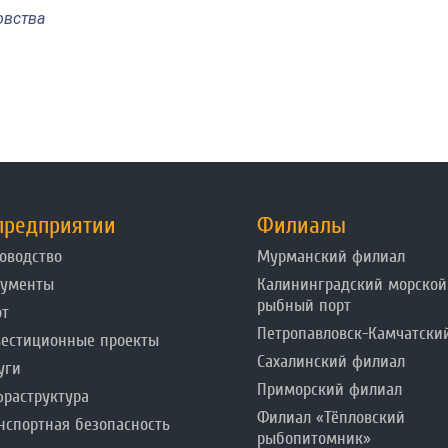
овства
предприятии
Филиалы
оводство
Мурманский филиал
кументы
Калининградский морской
рыбный порт
от
Петропавловск-Камчатски
естиционные проекты
Сахалинский филиал
уги
Приморский филиал
раструктура
Филиал «Тёпловский
нспортная безопасность
рыбопитомник»