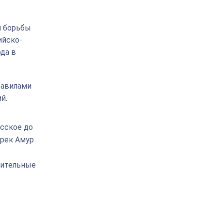
и борьбы
ийско-
ода в
равилами
й.
сское до
 рек Амур
нительные