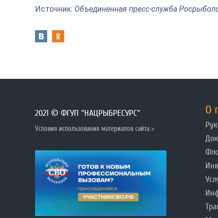
Источник:
Объединенная пресс-служба Росрыбол
О 
2021 © ФГУП "НАЦРЫБРЕСУРС"
Рук
Условия использования материалов сайта >
До
Фл
Инв
Усл
Инф
Тра