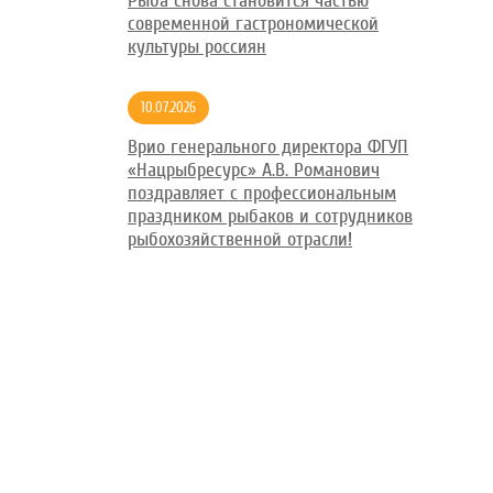
Рыба снова становится частью
современной гастрономической
культуры россиян
10.07.2026
Врио генерального директора ФГУП
«Нацрыбресурс» А.В. Романович
поздравляет с профессиональным
праздником рыбаков и сотрудников
рыбохозяйственной отрасли!