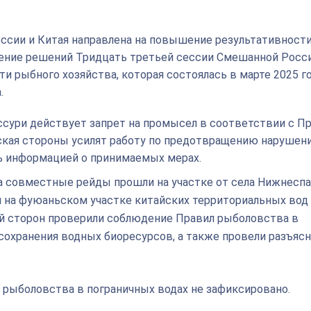
ссии и Китая направлена на повышение результативност
нение решений Тридцать третьей сессии Смешанной Росс
и рыбного хозяйства, которая состоялась в марте 2025 г
.
 Уссури действует запрет на промысел в соответствии с П
йская стороны усилят работу по предотвращению нарушени
ь информацией о принимаемых мерах.
а совместные рейды прошли на участке от села Нижнеспа
и и на фуюаньском участке китайских территориальных вод
ой сторон проверили соблюдение Правил рыболовства в
 сохранения водных биоресурсов, а также провели разъяс
 рыболовства в пограничных водах не зафиксировано.