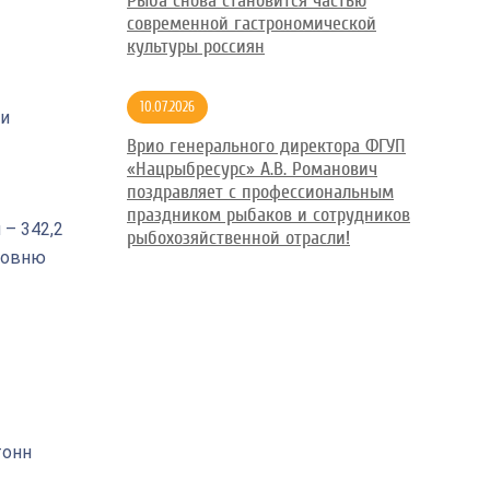
Рыба снова становится частью
современной гастрономической
культуры россиян
10.07.2026
ми
Врио генерального директора ФГУП
«Нацрыбресурс» А.В. Романович
поздравляет с профессиональным
праздником рыбаков и сотрудников
 – 342,2
рыбохозяйственной отрасли!
уровню
тонн