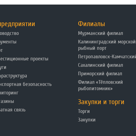
предприятии
Филиалы
оводство
Мурманский филиал
кументы
Калининградский морской
рыбный порт
от
Петропавловск-Камчатски
естиционные проекты
Сахалинский филиал
уги
Приморский филиал
раструктура
Филиал «Тёпловский
нспортная безопасность
рыбопитомник»
ниторинг
Закупки и торги
газины
атная связь
Торги
Закупки