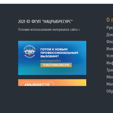
О 
2021 © ФГУП "НАЦРЫБРЕСУРС"
Рук
Условия использования материалов сайта >
До
Фл
Инв
Усл
Инф
Тра
Мо
Ма
Обр