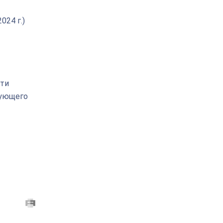
024 г.)
сти
вующего