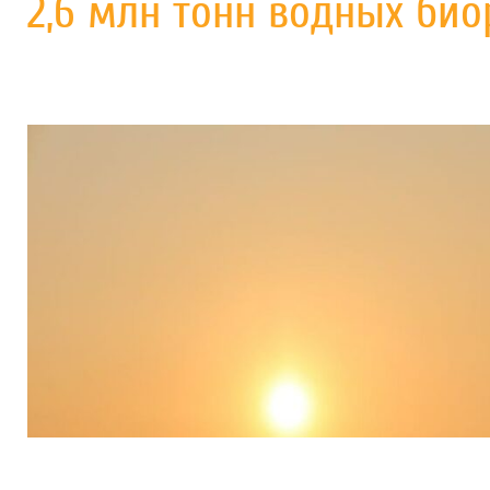
2,6 млн тонн водных био