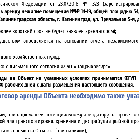
оссийской Федерации от 23.07.2018 № 323 (зарегистриро
 в аренду
нежилые помещения №№ 14-19, общей площадью 54,3 кв
Калининградская область, г. Калининград, ул. Причальная 5-я, д
более короткий срок не будет заявлен арендатором);
уществом определяется на основании отчета независимог
тивно-хозяйственных нужд;
ко с письменного согласия ФГУП «Нацрыбресурс».
нды на Объект на указанных условиях принимаются ФГУП «Н
30 рабочих дней с даты размещения настоящего сообщения.
оговор аренды Объекта необходимо также указ
и, принадлежащей потенциальному арендатору на праве соб
й для транспортировки, хранения и дистрибуции рыбной прод
ьного ремонта Объекта (при наличии);