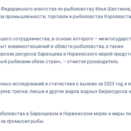
 Федерального агентства по рыболовству Илья Шестаков,
ра промышленности, торговли и рыболовства Королевст
шего сотрудничества, в основе которого – межгосударс
пыт взаимоотношений в области рыболовства, а также
морских ресурсов Баренцева и Норвежского морей предст
ый рыбаками обеих стран», – отметил руководитель
чных исследований и статистики о вылове за 2023 год и 
улов трески, пикши и других видов водных биоресурсов н
ыболовства в Баренцевом и Норвежском морях и меры по
 на промысел рыбы.