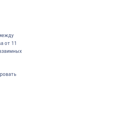
 между
а от 11
 взаимных
ировать