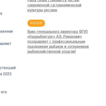
Рыба снова становится частью
современной гастрономической
культуры россиян
ва
10.07.2026
твенная
Врио генерального директора ФГУП
«Нацрыбресурс» А.В. Романович
поздравляет с профессиональным
авляет
праздником рыбаков и сотрудников
рыбохозяйственной отрасли!
истекший
а 2025
 его