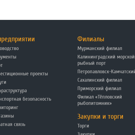
предприятии
Филиалы
оводство
Мурманский филиал
кументы
Калининградский морской
рыбный порт
от
Петропавловск-Камчатски
естиционные проекты
Сахалинский филиал
уги
Приморский филиал
раструктура
Филиал «Тёпловский
нспортная безопасность
рыбопитомник»
ниторинг
Закупки и торги
газины
атная связь
Торги
Закупки