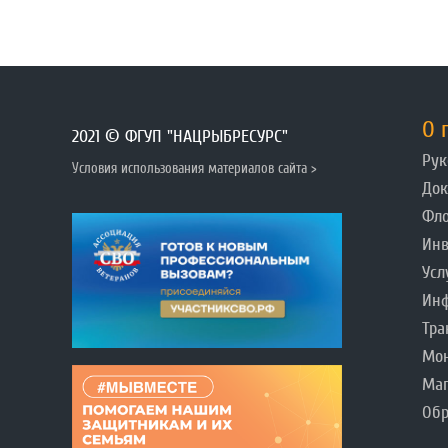
О 
2021 © ФГУП "НАЦРЫБРЕСУРС"
Рук
Условия использования материалов сайта >
До
Фл
Инв
Усл
Инф
Тра
Мо
Ма
Обр