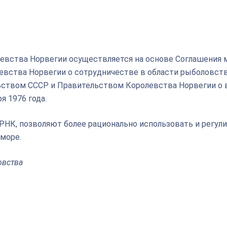
евства Норвегии осуществляется на основе Соглашения
вства Норвегии о сотрудничестве в области рыболовств
льством СССР и Правительством Королевства Норвегии о
я 1976 года.
НК, позволяют более рационально использовать и регул
море.
овства