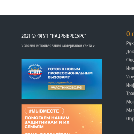
О 
2021 © ФГУП "НАЦРЫБРЕСУРС"
Рук
Условия использования материалов сайта >
До
Фл
Инв
Усл
Инф
Тра
Мо
Ма
Обр