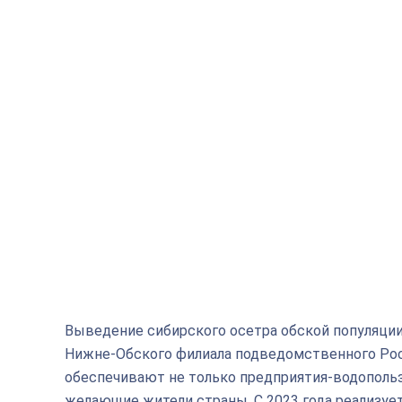
Выведение сибирского осетра обской популяции 
Нижне-Обского филиала подведомственного Ро
обеспечивают не только предприятия-водопольз
желающие жители страны. С 2023 года реализуетс