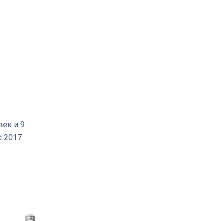
век и 9
с 2017