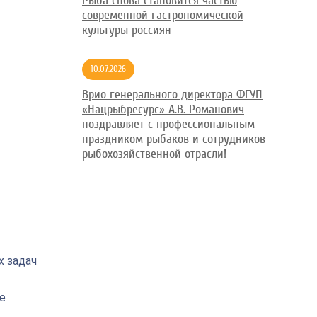
Рыба снова становится частью
современной гастрономической
культуры россиян
10.07.2026
Врио генерального директора ФГУП
«Нацрыбресурс» А.В. Романович
поздравляет с профессиональным
праздником рыбаков и сотрудников
рыбохозяйственной отрасли!
х задач
е