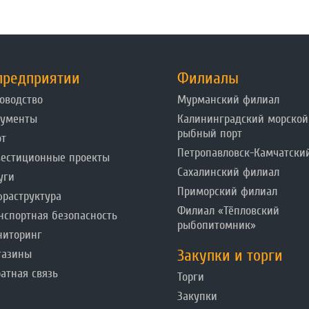
предприятии
Филиалы
оводство
Мурманский филиал
кументы
Калининградский морской
рыбный порт
от
Петропавловск-Камчатски
естиционные проекты
Сахалинский филиал
уги
Приморский филиал
раструктура
Филиал «Тёпловский
нспортная безопасность
рыбопитомник»
ниторинг
Закупки и торги
газины
атная связь
Торги
Закупки