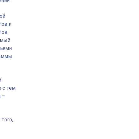
ений.
кой
лов и
тов.
амый
ньями
раммы
й
 с тем
 –
того,