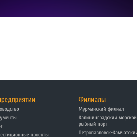
предприятии
Филиалы
оводство
Мурманский филиал
кументы
Калининградский морской
рыбный порт
от
Петропавловск-Камчатски
естиционные проекты