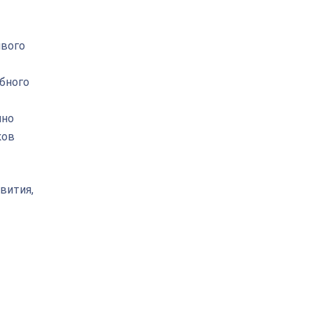
ивого
бного
чно
ков
вития,