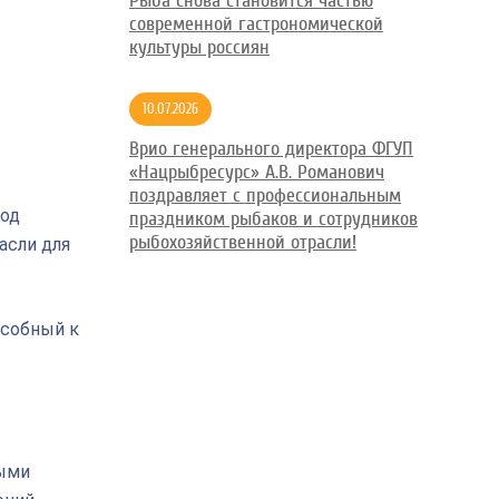
Рыба снова становится частью
современной гастрономической
культуры россиян
10.07.2026
Врио генерального директора ФГУП
«Нацрыбресурс» А.В. Романович
поздравляет с профессиональным
вод
праздником рыбаков и сотрудников
рыбохозяйственной отрасли!
асли для
особный к
ными