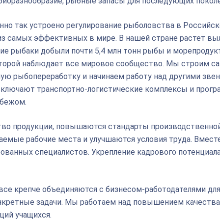
 биоразнообразие, рыбные запасы для последующих покол
нно так устроено регулирование рыболовства в Российс
 из самых эффективных в мире. В нашей стране растет вы
ие рыбаки добыли почти 5,4 млн тонн рыбы и морепродук
которой наблюдает все мировое сообщество. Мы строим с
ую рыбопереработку и начинаем работу над другими зве
включают транспортно-логистические комплексы и прог
убежом.
ство продукции, повышаются стандарты производственно
емые рабочие места и улучшаются условия труда. Вместе
ованных специалистов. Укрепление кадрового потенциала
се крепче объединяются с бизнесом-работодателями для 
нкретные задачи. Мы работаем над повышением качества
ций учащихся.