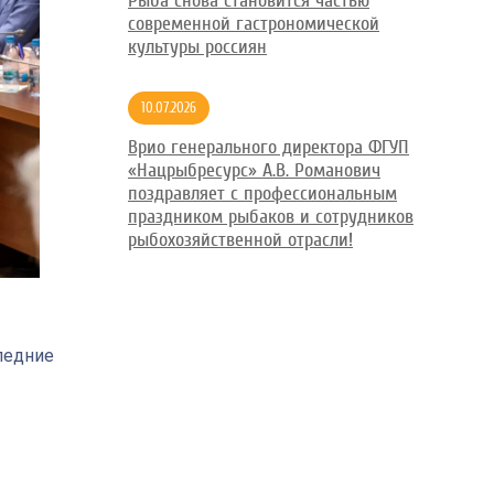
Рыба снова становится частью
современной гастрономической
культуры россиян
10.07.2026
Врио генерального директора ФГУП
«Нацрыбресурс» А.В. Романович
поздравляет с профессиональным
праздником рыбаков и сотрудников
рыбохозяйственной отрасли!
ледние