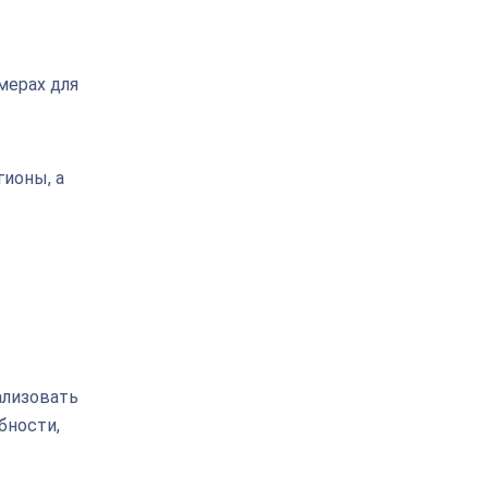
мерах для
ионы, а
ализовать
бности,