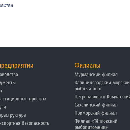
овства
предприятии
Филиалы
оводство
Мурманский филиал
кументы
Калининградский морской
рыбный порт
от
Петропавловск-Камчатски
естиционные проекты
Сахалинский филиал
уги
Приморский филиал
раструктура
Филиал «Тёпловский
нспортная безопасность
рыбопитомник»