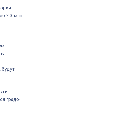
тории
ло 2,3 млн
ие
 в
 будут
сть
ся градо-