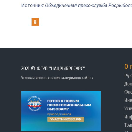
Источник:
Объединенная пресс-служба Росрыбол
О 
2021 © ФГУП "НАЦРЫБРЕСУРС"
Рук
Условия использования материалов сайта >
До
Фл
Инв
Усл
Инф
Тра