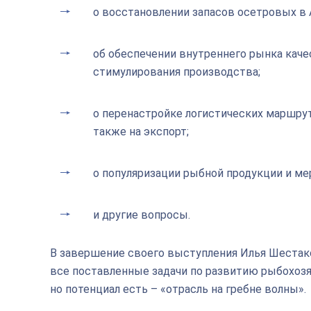
о восстановлении запасов осетровых в 
об обеспечении внутреннего рынка кач
стимулирования производства;
о перенастройке логистических маршрут
также на экспорт;
о популяризации рыбной продукции и ме
и другие вопросы.
В завершение своего выступления Илья Шестако
все поставленные задачи по развитию рыбохоз
но потенциал есть – «отрасль на гребне волны».