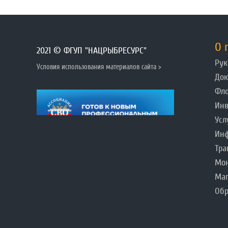
О 
2021 © ФГУП "НАЦРЫБРЕСУРС"
Рук
Условия использования материалов сайта >
До
Фл
Инв
Усл
Инф
Тра
Мо
Ма
Обр