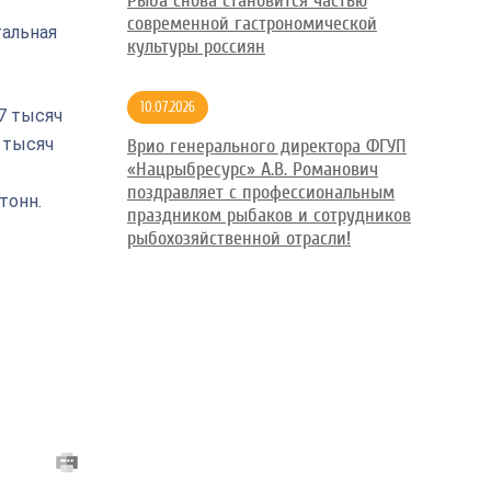
Рыба снова становится частью
современной гастрономической
тальная
культуры россиян
10.07.2026
7 тысяч
 тысяч
Врио генерального директора ФГУП
«Нацрыбресурс» А.В. Романович
поздравляет с профессиональным
тонн.
праздником рыбаков и сотрудников
рыбохозяйственной отрасли!